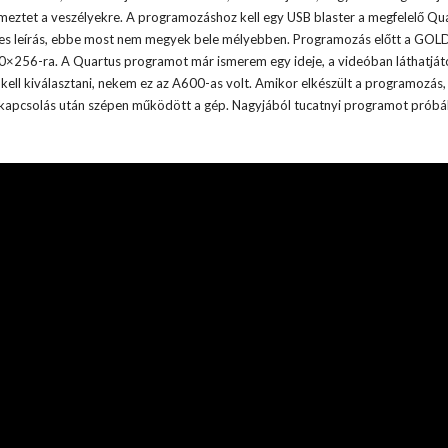
lmeztet a veszélyekre. A programozáshoz kell egy USB blaster a megfelelő Qu
etes leírás, ebbe most nem megyek bele mélyebben. Programozás előtt a GOL
640×256-ra. A Quartus programot már ismerem egy ideje, a videóban láthatját
t kell kiválasztani, nekem ez az A600-as volt. Amikor elkészült a programozás
kapcsolás után szépen működött a gép. Nagyjából tucatnyi programot próbál