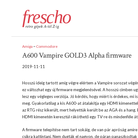
frescho
retro gépek A-tól Z-ig
Amiga
~
Commodore
A600 Vampire GOLD3 Alpha firmware
2019-11-11
Hosszú ideig tartott amíg végre elértem a Vampire sorozat végér
ez változhat egy új firmware megjelenésével. A hosszú címben ug
lesz egy végleges verziója. Jó kérdés, hogy miért is érdekes, m
meg. Gyakorlatilag a kis A600-at átalakítja egy HDMI kimenette
az RTG rész kikerült, mert helyettük került be az AGA és a hang. 
HDMI kimenetén keresztül ráköthető egy TV-re és mindenféle át
A firmware telepítése nem tart sokáig, de van pár apróság ami
csíkra kattintani. Nem dugták el nagyon, de páran panaszkodtak 