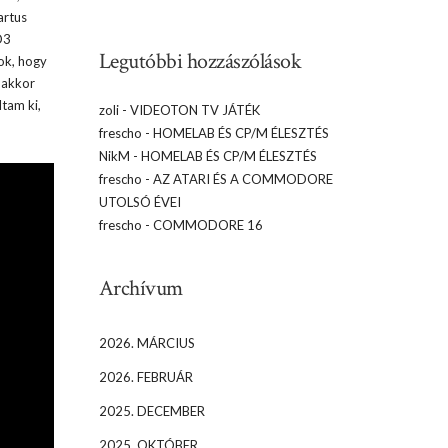
artus
D3
Legutóbbi hozzászólások
ok, hogy
, akkor
tam ki,
zoli
-
VIDEOTON TV JÁTÉK
frescho
-
HOMELAB ÉS CP/M ÉLESZTÉS
NikM
-
HOMELAB ÉS CP/M ÉLESZTÉS
frescho
-
AZ ATARI ÉS A COMMODORE
UTOLSÓ ÉVEI
frescho
-
COMMODORE 16
Archívum
2026. MÁRCIUS
2026. FEBRUÁR
2025. DECEMBER
2025. OKTÓBER