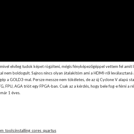
ivel elvileg tudok képet rögzíteni, mégis fényképezőgéppel vettem fel amit l
gal nem boldogult. Sajnos nincs olyan átalakítóm ami a HDMI-ről leválasztaná 
a gép a GOLD3-mal. Persze messze nem tökéletes, de az új Cyclone V alapú st
G, FPU, AGA triót egy FPGA-ban. Csak az a kérdés, hogy bele fog-e férni a r
 már 1 éves.
m_tools:installing_cores_quartus