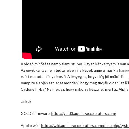
A videó minősége nem valami szuper. Ugyan két kártyám is van am
Az egyik kártya nem tudta felvenni a képet, amíg a másik a hang
ezért maradt a fényképező. A lényeg az, hogy elég jól működik 
Vampire alapján azt lehet mondani, hogy meg tudják oldani az RT
Cyclone III-ba? Na meg az, hogy mikorra készül el, mert az Alpha
Linkek:
GOLD3 firmware:
https://gold3.apollo-accelerators.com/
Apollo wiki:
https://wiki.apollo-accelerators.com/doku.php/syste