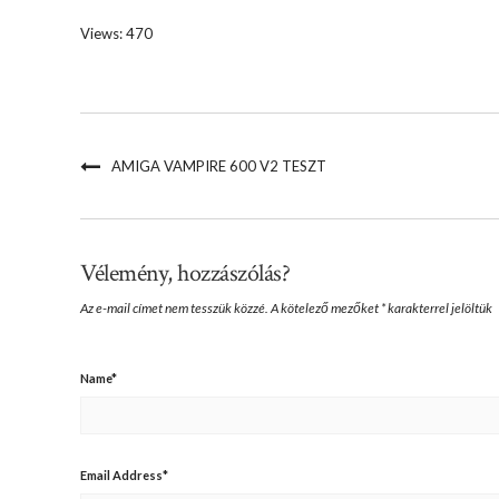
Views: 470
AMIGA VAMPIRE 600 V2 TESZT
Vélemény, hozzászólás?
Az e-mail címet nem tesszük közzé.
A kötelező mezőket
*
karakterrel jelöltük
Name
*
Email Address
*