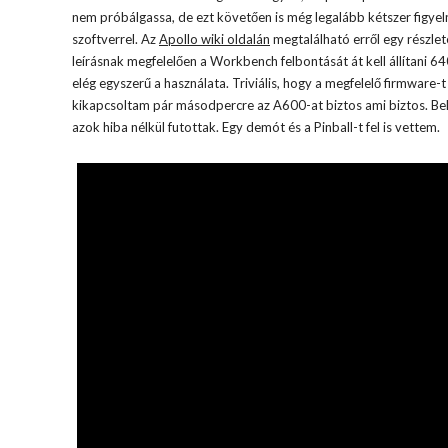
nem próbálgassa, de ezt követően is még legalább kétszer figye
szoftverrel. Az
Apollo wiki oldalán
megtalálható erről egy részl
leírásnak megfelelően a Workbench felbontását át kell állítani 
elég egyszerű a használata. Triviális, hogy a megfelelő firmware-
kikapcsoltam pár másodpercre az A600-at biztos ami biztos. Be
azok hiba nélkül futottak. Egy demót és a Pinball-t fel is vettem.