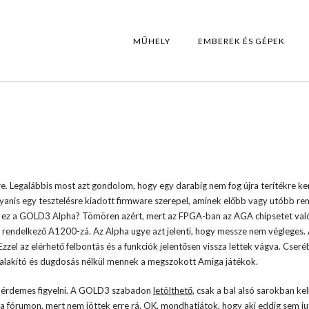
MŰHELY
EMBEREK ÉS GÉPEK
e. Legalábbis most azt gondolom, hogy egy darabig nem fog újra terítékre ker
yanis egy tesztelésre kiadott firmware szerepel, aminek előbb vagy utóbb re
i is ez a GOLD3 Alpha? Tömören azért, mert az FPGA-ban az AGA chipsetet való
l rendelkező A1200-zá. Az Alpha ugye azt jelenti, hogy messze nem végleges.
Ezzel az elérhető felbontás és a funkciók jelentősen vissza lettek vágva. Cser
alakító és dugdosás nélkül mennek a megszokott Amiga játékok.
re érdemes figyelni. A GOLD3 szabadon
letölthető
, csak a bal alsó sarokban kel
a fórumon, mert nem jöttek erre rá. OK, mondhatjátok, hogy aki eddig sem jut