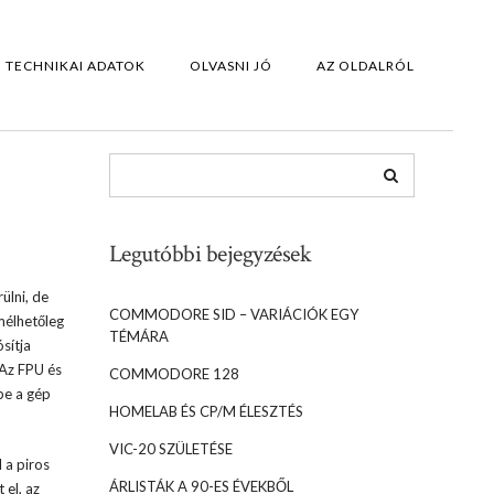
TECHNIKAI ADATOK
OLVASNI JÓ
AZ OLDALRÓL
Legutóbbi bejegyzések
ülni, de
COMMODORE SID – VARIÁCIÓK EGY
mélhetőleg
TÉMÁRA
sítja
 Az FPU és
COMMODORE 128
ébe a gép
HOMELAB ÉS CP/M ÉLESZTÉS
VIC-20 SZÜLETÉSE
l a piros
ÁRLISTÁK A 90-ES ÉVEKBŐL
 el, az