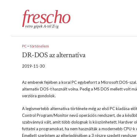
frescho
retro gépek A-tól Z-ig
PC
~
történelem
DR-DOS az alternatíva
2019-11-30
Az emberek fejében a korai PC egybeforrt a Microsoft DOS-szal.
alternatív DOS-t használt volna. Pedig a MS DOS mellett volt más
verzióra gondolok.
A legismertebb alternatíva története még az első PC kiadása előt
Control Program/Monitor nevű operációs rendszert, de a későb
szabvánnyá vált, amit több dolognak is köszönhetett. Hardver ol
futtatni a programokat, ha nem használták a modernebb CPU-k utas
Emellett szerintem az elterjedésében a 3 részre szedett rendsze