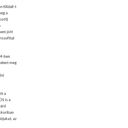
 Kildall-t
meg a
bott)
a
nem jött
rosofttal
84-ben
jelent meg
ési
tt a
OS is a
térő
kkoriban
ójukat, az