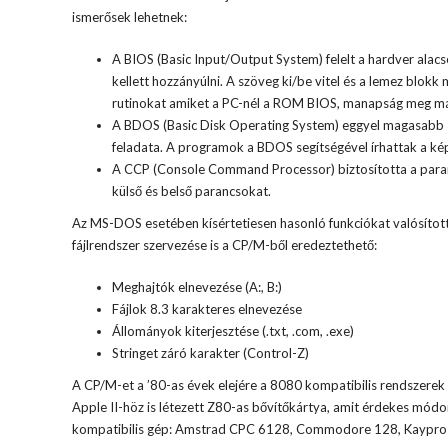
ismerősek lehetnek:
A BIOS (Basic Input/Output System) felelt a hardver alacs
kellett hozzányúlni. A szöveg ki/be vitel és a lemez blokk
rutinokat amiket a PC-nél a ROM BIOS, manapság meg már
A BDOS (Basic Disk Operating System) eggyel magasabb szin
feladata. A programok a BDOS segítségével írhattak a kép
A CCP (Console Command Processor) biztosította a paranc
külső és belső parancsokat.
Az MS-DOS esetében kísértetiesen hasonló funkciókat valósíto
fájlrendszer szervezése is a CP/M-ből eredeztethető:
Meghajtók elnevezése (A:, B:)
Fájlok 8.3 karakteres elnevezése
Állományok kiterjesztése (.txt, .com, .exe)
Stringet záró karakter (Control-Z)
A CP/M-et a ’80-as évek elejére a 8080 kompatibilis rendszerek t
Apple II-höz is létezett Z80-as bővítőkártya, amit érdekes mód
kompatibilis gép: Amstrad CPC 6128, Commodore 128, Kaypr