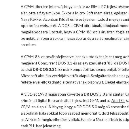
A CP/M sikerére jellemző, hogy amikor az IBM a PC fejlesztésébe 
ajánlotta a figyelmükbe. Ekkor a Micro-Soft (nem elírás, egészen 
Nagy Kékkel. Azonban Kildall és felesége nem tudott megegyezni a
operációs rendszerét. A DOS a CP/M átiratának, klónjának mondha
megállapodásra jutottak, hogy a CP/M-86-ot is árusítani fogja az
be nekik, amiben a sokkal magasabb ár és a saját rugalmatlanság
szemben.
A CP/M-86-et továbbfejlesztve, annak utódaként jelent meg a
megjelent Concurrent DOS 3.1 és az egyszerűsített ’85-ös DOS 
az első
DR-DOS 3.31
. Ez már kompatibilitás szempontjából telj
Microsoft aktuális verzióját vették alapul. Szolgáltatásaiban nag
feltételeivel elfogadható alternatívának bizonyult. Eleget eladta
A 3.31-et 1990 májusában követte a
DR DOS 5.0
ami szintén CP
szintén a Digital Research által fejlesztett GEM, ami az
Atari ST
sz
CP/M-en alapul. A lényeg, hogy a DR DOS 5.0 még sikeresebbnek b
alapoknak hála sokkal több szabad memóriát tudott felszabadíta
az AT-k már megfizethetőek voltak. Ez már a Microsoftnak is csíp
csak ’91-ben jelent meg.