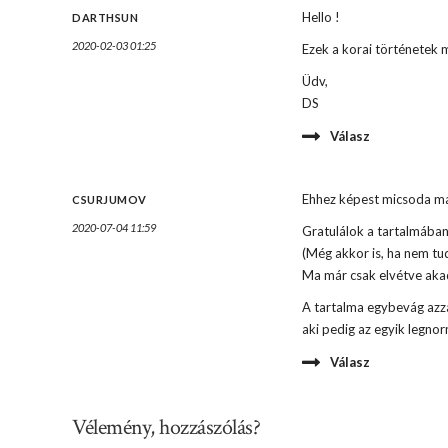
Hello !
DARTHSUN
2020-02-03 01:25
Ezek a korai történetek 
Üdv,
DS
Válasz
Ehhez képest micsoda ma
CSURJUMOV
2020-07-04 11:59
Gratulálok a tartalmában
(Még akkor is, ha nem tud
Ma már csak elvétve akad 
A tartalma egybevág azza
aki pedig az egyik legnor
Válasz
Vélemény, hozzászólás?