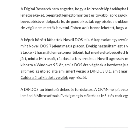
A Digital Research nem engedte, hogy a Microsoft lépéselőnybe k
lehetőségeket, beépített lemeztömörítést és további apróságok
bevezetésével dolgozta le, de gondolkoztak egy piszkos trükkön 
de végül nem merték bevetni. Ebben az is benne lehetett, hogy a 
A képek között láthattok Novell DOS-t is. A kapcsolat egyszerűe
mint Novell DOS 7 jelent meg a piacon. Évekig használtam ezt a 
Stacker-t használt lemeztömörítőként. Ezt megfejelte beépített 
járt, mint a Microsoft, ráadásul a bevezetést a Novell agresszív m
kihozta a Windows 95-öt, ami a DOS éra végének a kezdetét jele
állt meg, az utolsó általam ismert verzió a DR-DOS 8.1, amit már 
Caldera által kiadott verziók
egy részét.
A DR-DOS története érdekes és fordulatos: A CP/M-mel piacvezet
lemásoló Microsoftnak. Évekig meg is előzték az MS-t és csak egy