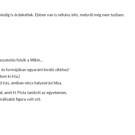
mindíg is érdekeltek. Ebben van is néhány info, melyről még nem tudtam.
szatolás folyik a Wikin…
 és formájában egyaránt kiváló cikkhez!
om ki írta.)
írás, amiben nincs helyesírási hiba.
l, amit H. Pista tanított az egyetemen,
málisabb figura volt ott.