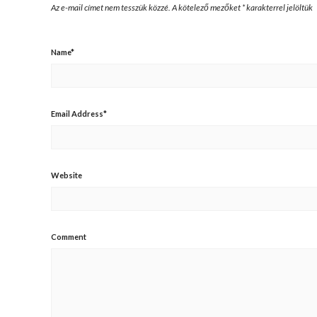
Az e-mail címet nem tesszük közzé.
A kötelező mezőket
*
karakterrel jelöltük
Name
*
Email Address
*
Website
Comment