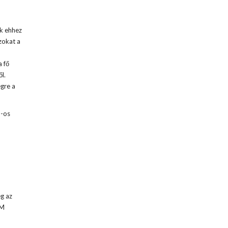
ak ehhez
zokat a
a fő
l.
gre a
S-os
ég az
/M