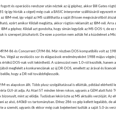
fogott és operációs rendszer után néztek az új géphez, akkor Bill Gates rögtön
81-ig így hívták a céget) még csak a BASIC interpreter szállításáról egyezett 
z IBM-mel, így végül az MS szállíthatta a saját (frissen megvásároltból átsza
tó, ezért amikor Kildall meglátta, akkor rögtön reklamált az IBM-nél. Arra 
 IBM a géphez. Kildall azt gondolta, hogy simán legyőzik az MS-DOS-t, de ez 
uk is szerepet játszhatott. De ezen a ponton nem adták fel a küzdelmet a Mic
z MP/M-86 és Concurrent CP/M-86. Már részben DOS kompatibilis volt az 19
Plus. Végül az evolúciós sor és elágazások eredményeként 1988 május végén 
es értékű DOS-nak volt tekinthető. A számozást nem 1.0-ról kezdték, hanem a
yjából megfelelt a konkurenciának az új DR-DOS, emellett az árával és licencel
k belőle, hogy a DR-nél továbbfejlesszék.
/M-es alapokon állt. Több plusz szolgáltatással is ellátták, például elérhető le
éria GUI-át adja. Az Atari ST minden téren rokon, ugyanis a GEM alatt futó T
izonyult, mint az elődje. Tudásban lekörözte az MS aktuális verzióját. Az el
ni az alsó, 640kB-os tartományban. Ehhez 286-os gép kellett legalább, de a
te a szemét, ugyanis ők ekkor még csak bejelenteni tudták a saját 5.0-ás verzi