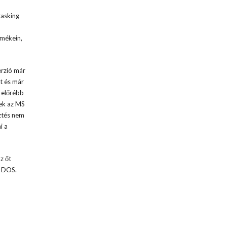
tasking
rmékein,
erzió már
t és már
 előrébb
sek az MS
ztés nem
i a
z őt
R-DOS.