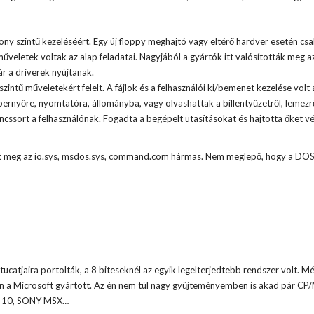
ony szintű kezeléséért. Egy új floppy meghajtó vagy eltérő hardver esetén cs
 műveletek voltak az alap feladatai. Nagyjából a gyártók itt valósították meg a
 a driverek nyújtanak.
tű műveletekért felelt. A fájlok és a felhasználói ki/bemenet kezelése volt 
ernyőre, nyomtatóra, állományba, vagy olvashattak a billentyűzetről, lemezrő
ssort a felhasználónak. Fogadta a begépelt utasításokat és hajtotta őket vé
tt meg az io.sys, msdos.sys, command.com hármas. Nem meglepő, hogy a DO
ucatjaira portolták, a 8 biteseknél az egyik legelterjedtebb rendszer volt. M
on a Microsoft gyártott. Az én nem túl nagy gyűjteményemben is akad pár CP
o 10, SONY MSX…