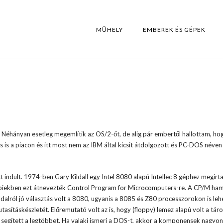
MŰHELY
EMBEREK ÉS GÉPEK
 Néhányan esetleg megemlítik az OS/2-őt, de alig pár embertől hallottam, ho
 is a piacon és itt most nem az IBM által kicsit átdolgozott és PC-DOS néven 
t indult. 1974-ben Gary Kildall egy Intel 8080 alapú Intellec 8 géphez megírta
biekben ezt átnevezték Control Program for Microcomputers-re. A CP/M ham
dalról jó választás volt a 8080, ugyanis a 8085 és Z80 processzorokon is leh
ításkészletét. Előremutató volt az is, hogy (floppy) lemez alapú volt a táro
r segített a legtöbbet. Ha valaki ismeri a DOS-t, akkor a komponensek nagyon