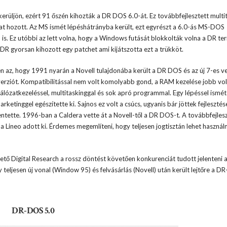
erüljön, ezért 91 őszén kihozták a DR DOS 6.0-át. Ez továbbfejlesztett multi
at hozott. Az MS ismét lépéshátrányba került, ezt egyrészt a 6.0-ás MS-DOS
is. Ez utóbbi az lett volna, hogy a Windows futását blokkolták volna a DR te
DR gyorsan kihozott egy patchet ami kijátszotta ezt a trükköt.
n az, hogy 1991 nyarán a Novell tulajdonába került a DR DOS és az új 7-es v
verziót. Kompatibilitással nem volt komolyabb gond, a RAM kezelése jobb vol
hálózatkezeléssel, multitaskinggal és sok apró programmal. Egy lépéssel ismét
arketinggel egészítette ki. Sajnos ez volt a csúcs, ugyanis bár jöttek fejleszté
ntette. 1996-ban a Caldera vette át a Novell-től a DR DOS-t. A továbbfejles
a Lineo adott ki. Érdemes megemlíteni, hogy teljesen jogtisztán lehet használn
ő Digital Research a rossz döntést követően konkurenciát tudott jelenteni a
 teljesen új vonal (Window 95) és felvásárlás (Novell) után került lejtőre a D
DR-DOS 5.0