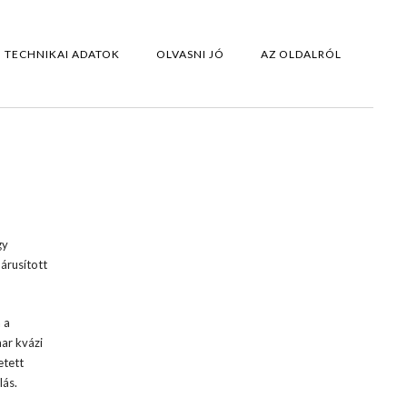
TECHNIKAI ADATOK
OLVASNI JÓ
AZ OLDALRÓL
gy
árusított
 a
ar kvázi
etett
lás.