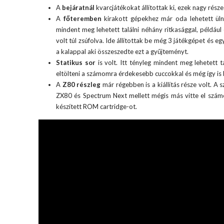
A
bejáratnál
kvarcjátékokat állítottak ki, ezek nagy része
A
főteremben
kirakott gépekhez már oda lehetett ülni 
mindent meg lehetett találni néhány ritkasággal, példáu
volt túl zsúfolva. Ide állítottak be még 3 játékgépet és e
a kalappal aki összeszedte ezt a gyűjteményt.
Statikus sor
is volt. Itt tényleg mindent meg lehetett ta
eltölteni a számomra érdekesebb cuccokkal és még így is b
A
Z80 részleg
már régebben is a kiállítás része volt. A 
ZX80 és Spectrum Next mellett mégis más vitte el szá
készített ROM cartridge-ot.