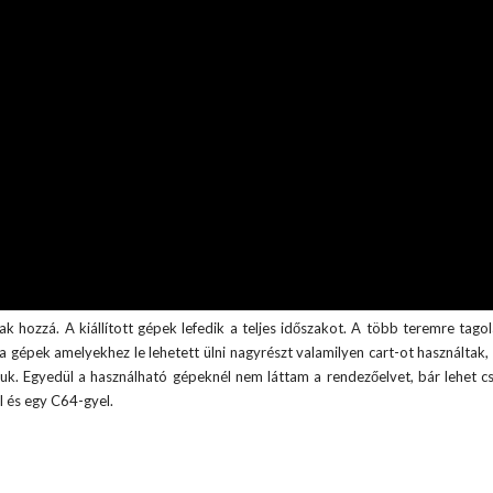
tak hozzá. A kiállított gépek lefedik a teljes időszakot. A több teremre tago
gépek amelyekhez le lehetett ülni nagyrészt valamilyen cart-ot használtak, 
uk. Egyedül a használható gépeknél nem láttam a rendezőelvet, bár lehet 
l és egy C64-gyel.