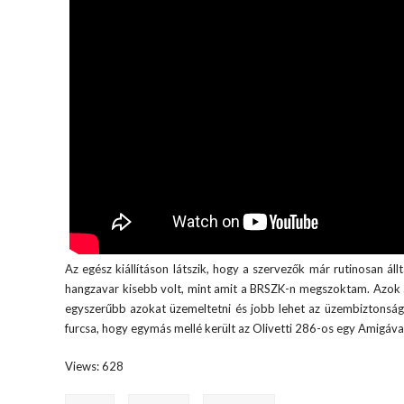
Az egész kiállításon látszik, hogy a szervezők már rutinosan áll
hangzavar kisebb volt, mint amit a BRSZK-n megszoktam. Azok a 
egyszerűbb azokat üzemeltetni és jobb lehet az üzembiztonság
furcsa, hogy egymás mellé került az Olivetti 286-os egy Amigáva
Views: 628