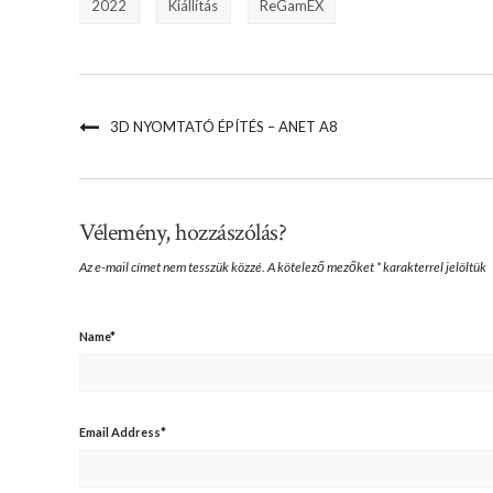
2022
Kiállítás
ReGamEX
3D NYOMTATÓ ÉPÍTÉS – ANET A8
Vélemény, hozzászólás?
Az e-mail címet nem tesszük közzé.
A kötelező mezőket
*
karakterrel jelöltük
Name
*
Email Address
*