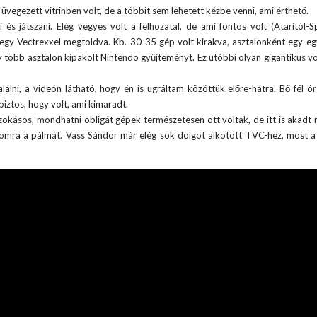
 üvegezett vitrinben volt, de a többit sem lehetett kézbe venni, ami érthető.
és játszani. Elég vegyes volt a felhozatal, de ami fontos volt (Ataritól-S
l egy
Vectrexxel
megtoldva. Kb. 30-35 gép volt kirakva, asztalonként egy-eg
gy több asztalon kipakolt Nintendo gyűjteményt. Ez utóbbi olyan gigantikus vo
lálni, a videón látható, hogy én is ugráltam közöttük előre-hátra. Bő fél ór
iztos, hogy volt, ami kimaradt.
szokásos, mondhatni obligát gépek természetesen ott voltak, de itt is akadt 
momra a pálmát.
Vass Sándor
már elég sok dolgot alkotott TVC-hez, most 