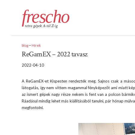
frescho
retro gépek A-tól Z-ig
blog
~
Hírek
ReGamEX – 2022 tavasz
2022-04-10
A ReGamEX-et Kispesten rendezték meg. Sajnos csak a második 
látogatás, így nem vittem magammal fényképezőt ami miatt kép
az ismert gépek nagy része nekem is fent van a polcon bármikor 
Ráadásul mindig lehet más kiállításából tanulni, pár hónap múlv
megfontolni.