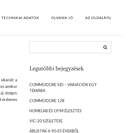
TECHNIKAI ADATOK
OLVASNI JÓ
AZ OLDALRÓL
Legutóbbi bejegyzések
sikerült a
COMMODORE SID – VARIÁCIÓK EGY
kes amikor
TÉMÁRA
új dolgot.
át érdemes
COMMODORE 128
HOMELAB ÉS CP/M ÉLESZTÉS
VIC-20 SZÜLETÉSE
ÁRLISTÁK A 90-ES ÉVEKBŐL