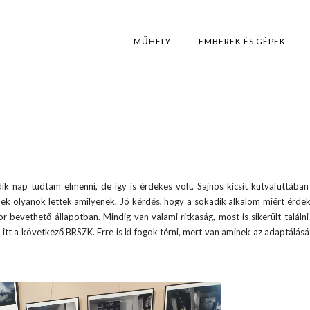
MŰHELY
EMBEREK ÉS GÉPEK
nap tudtam elmenni, de így is érdekes volt. Sajnos kicsit kutyafuttában 
ek olyanok lettek amilyenek. Jó kérdés, hogy a sokadik alkalom miért érde
bevethető állapotban. Mindig van valami ritkaság, most is sikerült találni 
a itt a következő BRSZK. Erre is ki fogok térni, mert van aminek az adaptálás