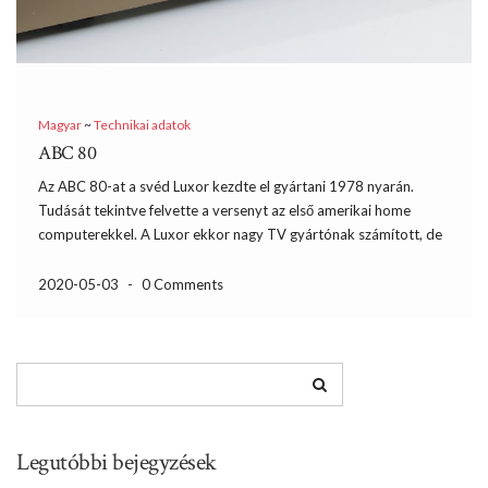
Magyar
~
Technikai adatok
ABC 80
Az ABC 80-at a svéd Luxor kezdte el gyártani 1978 nyarán.
Tudását tekintve felvette a versenyt az első amerikai home
computerekkel. A Luxor ekkor nagy TV gyártónak számított, de
számítógéptervezési tapasztaltok híján nem egyedül vágott bele
a tervezésbe, hanem a Scandia Metric and Data Industrier […]
2020-05-03
-
0 Comments
Legutóbbi bejegyzések