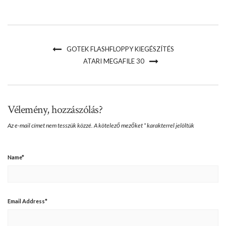
GOTEK FLASHFLOPPY KIEGÉSZÍTÉS
ATARI MEGAFILE 30
Vélemény, hozzászólás?
Az e-mail címet nem tesszük közzé.
A kötelező mezőket
*
karakterrel jelöltük
Name
*
Email Address
*