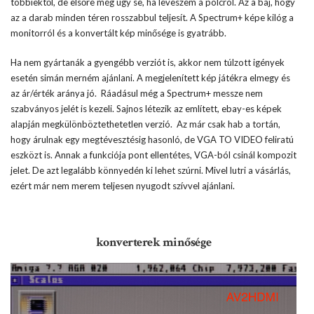
többiektől, de elsőre még úgy se, ha leveszem a polcról. Az a baj, hogy
az a darab minden téren rosszabbul teljesít. A Spectrum+ képe kilóg a
monitorról és a konvertált kép minősége is gyatrább.
Ha nem gyártanák a gyengébb verziót is, akkor nem túlzott igények
esetén simán merném ajánlani. A megjelenített kép játékra elmegy és
az ár/érték aránya jó. Ráadásul még a Spectrum+ messze nem
szabványos jelét is kezeli. Sajnos létezik az említett, ebay-es képek
alapján megkülönböztethetetlen verzió. Az már csak hab a tortán,
hogy árulnak egy megtévesztésig hasonló, de VGA TO VIDEO feliratú
eszközt is. Annak a funkciója pont ellentétes, VGA-ból csinál kompozit
jelet. De azt legalább könnyedén ki lehet szúrni. Mivel lutri a vásárlás,
ezért már nem merem teljesen nyugodt szívvel ajánlani.
konverterek minősége