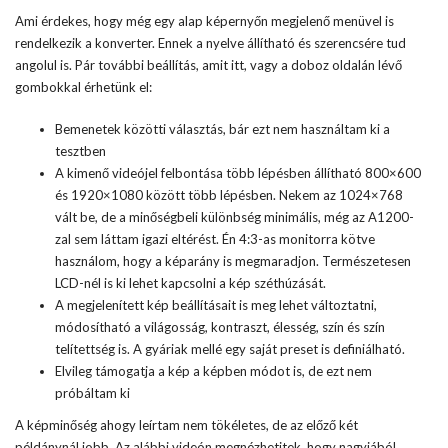
Ami érdekes, hogy még egy alap képernyőn megjelenő menüvel is
rendelkezik a konverter. Ennek a nyelve állítható és szerencsére tud
angolul is. Pár további beállítás, amit itt, vagy a doboz oldalán lévő
gombokkal érhetünk el:
Bemenetek közötti választás, bár ezt nem használtam ki a
tesztben
A kimenő videójel felbontása több lépésben állítható 800×600
és 1920×1080 között több lépésben. Nekem az 1024×768
vált be, de a minőségbeli különbség minimális, még az A1200-
zal sem láttam igazi eltérést. Én 4:3-as monitorra kötve
használom, hogy a képarány is megmaradjon. Természetesen
LCD-nél is ki lehet kapcsolni a kép széthúzását.
A megjelenített kép beállításait is meg lehet változtatni,
módosítható a világosság, kontraszt, élesség, szín és szín
telítettség is. A gyáriak mellé egy saját preset is definiálható.
Elvileg támogatja a kép a képben módot is, de ezt nem
próbáltam ki
A képminőség ahogy leírtam nem tökéletes, de az előző két
példánynál jobb. Az alábbi videón megnézhetitek, hogy nagyjából