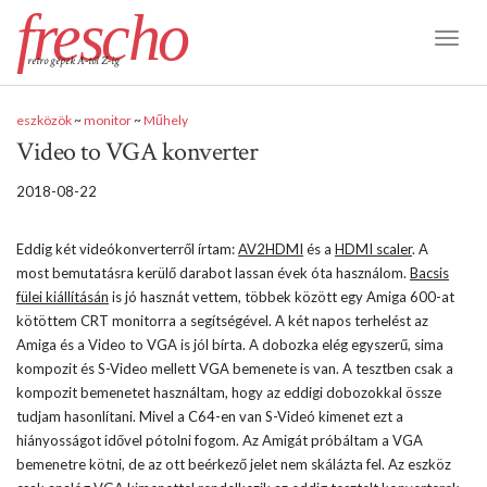
frescho
Toggl
retro gépek A-tól Z-ig
Naviga
eszközök
~
monitor
~
Műhely
Video to VGA konverter
2018-08-22
Eddig két videókonverterről írtam:
AV2HDMI
és a
HDMI scaler
. A
most bemutatásra kerülő darabot lassan évek óta használom.
Bacsis
fülei kiállításán
is jó hasznát vettem, többek között egy Amiga 600-at
kötöttem CRT monitorra a segítségével. A két napos terhelést az
Amiga és a Video to VGA is jól bírta. A dobozka elég egyszerű, sima
kompozit és S-Video mellett VGA bemenete is van. A tesztben csak a
kompozit bemenetet használtam, hogy az eddigi dobozokkal össze
tudjam hasonlítani. Mivel a C64-en van S-Videó kimenet ezt a
hiányosságot idővel pótolni fogom. Az Amigát próbáltam a VGA
bemenetre kötni, de az ott beérkező jelet nem skálázta fel. Az eszköz