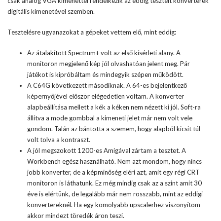
csak analóg VGA kimenettel rendelkezik az eddig tesztelt konverterek
digitális kimenetével szemben.
Tesztelésre ugyanazokat a gépeket vettem elő, mint eddig:
Az átalakított Spectrum+ volt az első kísérleti alany. A
monitoron megjelenő kép jól olvashatóan jelent meg. Pár
játékot is kipróbáltam és mindegyik szépen működött.
A C64G következett másodiknak. A 64-es bejelentkező
képernyőjével először elégedetlen voltam. A konverter
alapbeállítása mellett a kék a kéken nem nézett ki jól. Soft-ra
állítva a mode gombbal a kimeneti jelet már nem volt vele
gondom. Talán az bántotta a szemem, hogy alapból kicsit túl
volt tolva a kontraszt.
A jól megszokott 1200-es Amigával zártam a tesztet. A
Workbench egész használható. Nem azt mondom, hogy nincs
jobb konverter, de a képminőség eléri azt, amit egy régi CRT
monitoron is láthatunk. Ez még mindig csak az a szint amit 30
éve is elértünk, de legalább már nem rosszabb, mint az eddigi
konvertereknél. Ha egy komolyabb upscalerhez viszonyítom
akkor mindezt töredék áron teszi.