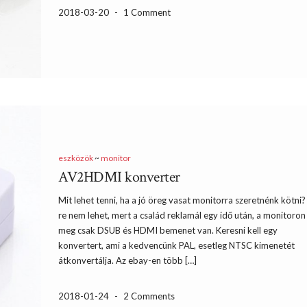
2018-03-20
-
1 Comment
eszközök
~
monitor
AV2HDMI konverter
Mit lehet tenni, ha a jó öreg vasat monitorra szeretnénk kötni
re nem lehet, mert a család reklamál egy idő után, a monitoron
meg csak DSUB és HDMI bemenet van. Keresni kell egy
konvertert, ami a kedvencünk PAL, esetleg NTSC kimenetét
átkonvertálja. Az ebay-en több […]
2018-01-24
-
2 Comments