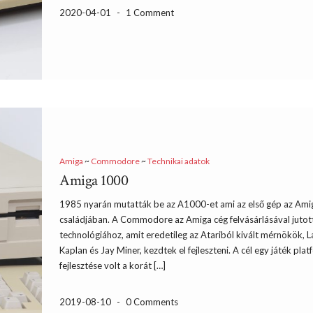
2020-04-01
-
1 Comment
Amiga
~
Commodore
~
Technikai adatok
Amiga 1000
1985 nyarán mutatták be az A1000-et ami az első gép az Ami
családjában. A Commodore az Amiga cég felvásárlásával jutot
technológiához, amit eredetileg az Atariból kivált mérnökök, L
Kaplan és Jay Miner, kezdtek el fejleszteni. A cél egy játék pla
fejlesztése volt a korát […]
2019-08-10
-
0 Comments