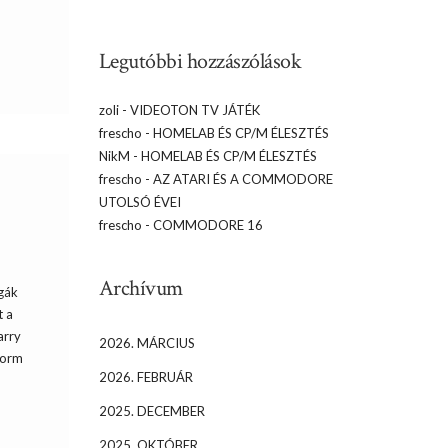
Legutóbbi hozzászólások
zoli
-
VIDEOTON TV JÁTÉK
frescho
-
HOMELAB ÉS CP/M ÉLESZTÉS
NikM
-
HOMELAB ÉS CP/M ÉLESZTÉS
frescho
-
AZ ATARI ÉS A COMMODORE
UTOLSÓ ÉVEI
frescho
-
COMMODORE 16
Archívum
gák
t a
arry
2026. MÁRCIUS
tform
2026. FEBRUÁR
2025. DECEMBER
2025. OKTÓBER