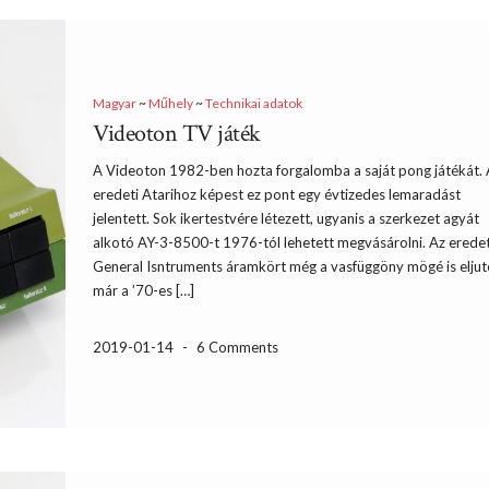
Magyar
~
Műhely
~
Technikai adatok
Videoton TV játék
A Videoton 1982-ben hozta forgalomba a saját pong játékát. 
eredeti Atarihoz képest ez pont egy évtizedes lemaradást
jelentett. Sok ikertestvére létezett, ugyanis a szerkezet agyát
alkotó AY-3-8500-t 1976-tól lehetett megvásárolni. Az eredet
General Isntruments áramkört még a vasfüggöny mögé is eljut
már a ’70-es […]
2019-01-14
-
6 Comments