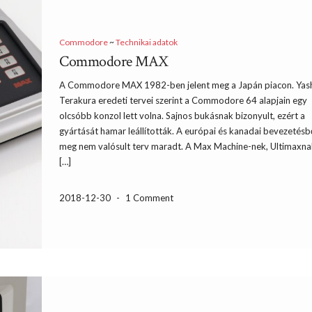
Commodore
~
Technikai adatok
Commodore MAX
A Commodore MAX 1982-ben jelent meg a Japán piacon. Yas
Terakura eredeti tervei szerint a Commodore 64 alapjain egy
olcsóbb konzol lett volna. Sajnos bukásnak bizonyult, ezért a
gyártását hamar leállították. A európai és kanadai bevezetésb
meg nem valósult terv maradt. A Max Machine-nek, Ultimaxna
[…]
2018-12-30
-
1 Comment