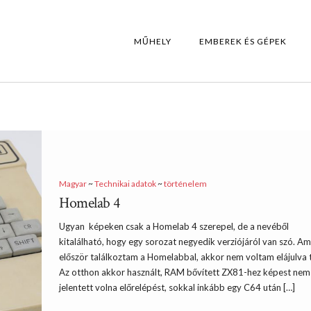
MŰHELY
EMBEREK ÉS GÉPEK
Magyar
~
Technikai adatok
~
történelem
Homelab 4
Ugyan képeken csak a Homelab 4 szerepel, de a nevéből
kitalálható, hogy egy sorozat negyedik verziójáról van szó. Am
először találkoztam a Homelabbal, akkor nem voltam elájulva t
Az otthon akkor használt, RAM bővített ZX81-hez képest nem
jelentett volna előrelépést, sokkal inkább egy C64 után […]