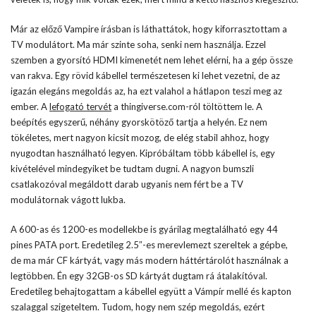
Már az előző Vampire írásban is láthattátok, hogy kiforrasztottam a
TV modulátort. Ma már szinte soha, senki nem használja. Ezzel
szemben a gyorsító HDMI kimenetét nem lehet elérni, ha a gép össze
van rakva. Egy rövid kábellel természetesen ki lehet vezetni, de az
igazán elegáns megoldás az, ha ezt valahol a hátlapon teszi meg az
ember. A
lefogató tervét
a thingiverse.com-ról töltöttem le. A
beépítés egyszerű, néhány gyorskötöző tartja a helyén. Ez nem
tökéletes, mert nagyon kicsit mozog, de elég stabil ahhoz, hogy
nyugodtan használható legyen. Kipróbáltam több kábellel is, egy
kivételével mindegyiket be tudtam dugni. A nagyon bumszli
csatlakozóval megáldott darab ugyanis nem fért be a TV
modulátornak vágott lukba.
A 600-as és 1200-es modellekbe is gyárilag megtalálható egy 44
pines PATA port. Eredetileg 2.5″-es merevlemezt szereltek a gépbe,
de ma már CF kártyát, vagy más modern háttértárolót használnak a
legtöbben. Én egy 32GB-os SD kártyát dugtam rá átalakítóval.
Eredetileg behajtogattam a kábellel együtt a Vámpír mellé és kapton
szalaggal szigeteltem. Tudom, hogy nem szép megoldás, ezért