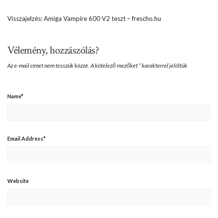
Visszajelzés:
Amiga Vampire 600 V2 teszt – frescho.hu
Vélemény, hozzászólás?
Az e-mail címet nem tesszük közzé.
A kötelező mezőket
*
karakterrel jelöltük
Name
*
Email Address
*
Website