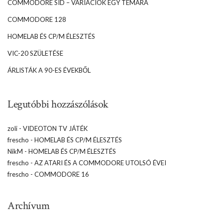
COMMODORE SID – VARIÁCIÓK EGY TÉMÁRA
COMMODORE 128
HOMELAB ÉS CP/M ÉLESZTÉS
VIC-20 SZÜLETÉSE
ÁRLISTÁK A 90-ES ÉVEKBŐL
Legutóbbi hozzászólások
zoli
-
VIDEOTON TV JÁTÉK
frescho
-
HOMELAB ÉS CP/M ÉLESZTÉS
NikM
-
HOMELAB ÉS CP/M ÉLESZTÉS
frescho
-
AZ ATARI ÉS A COMMODORE UTOLSÓ ÉVEI
frescho
-
COMMODORE 16
Archívum