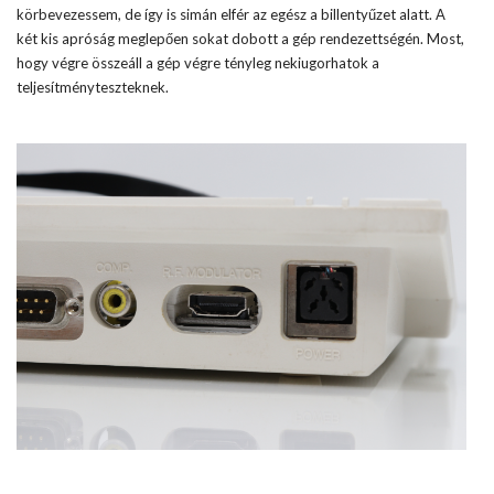
körbevezessem, de így is simán elfér az egész a billentyűzet alatt. A
két kis apróság meglepően sokat dobott a gép rendezettségén. Most,
hogy végre összeáll a gép végre tényleg nekiugorhatok a
teljesítményteszteknek.