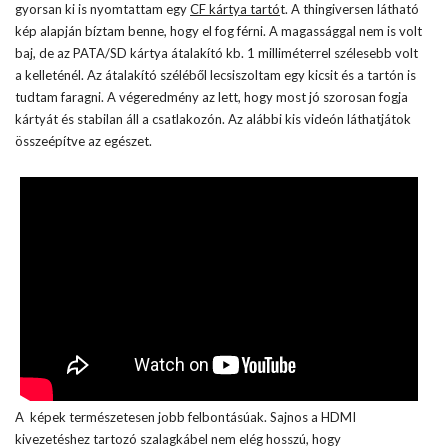
gyorsan ki is nyomtattam egy
CF kártya tartó
t. A thingiversen látható
kép alapján bíztam benne, hogy el fog férni. A magassággal nem is volt
baj, de az PATA/SD kártya átalakító kb. 1 milliméterrel szélesebb volt
a kelleténél. Az átalakító széléből lecsiszoltam egy kicsit és a tartón is
tudtam faragni. A végeredmény az lett, hogy most jó szorosan fogja
kártyát és stabilan áll a csatlakozón. Az alábbi kis videón láthatjátok
összeépítve az egészet.
A képek természetesen jobb felbontásúak. Sajnos a HDMI
kivezetéshez tartozó szalagkábel nem elég hosszú, hogy