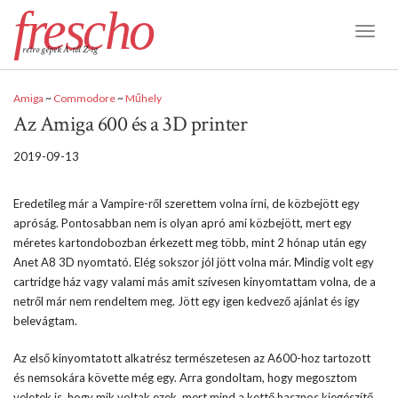
frescho
Toggl
retro gépek A-tól Z-ig
Naviga
Amiga
~
Commodore
~
Műhely
Az Amiga 600 és a 3D printer
2019-09-13
Eredetileg már a Vampire-ről szerettem volna írni, de közbejött egy
apróság. Pontosabban nem is olyan apró ami közbejött, mert egy
méretes kartondobozban érkezett meg több, mint 2 hónap után egy
Anet A8 3D nyomtató. Elég sokszor jól jött volna már. Mindig volt egy
cartridge ház vagy valami más amit szívesen kinyomtattam volna, de a
netről már nem rendeltem meg. Jött egy igen kedvező ajánlat és így
belevágtam.
Az első kinyomtatott alkatrész természetesen az A600-hoz tartozott
és nemsokára követte még egy. Arra gondoltam, hogy megosztom
veletek is, hogy mik voltak ezek, mert mind a kettő hasznos kiegészítő.