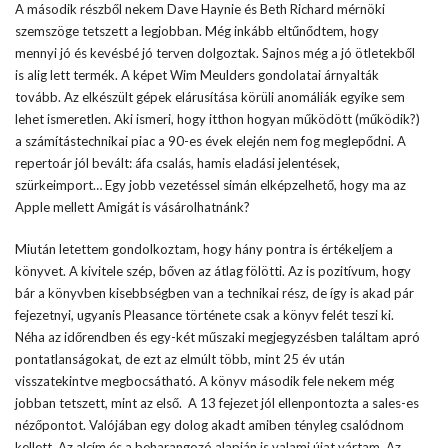
A második részből nekem Dave Haynie és Beth Richard mérnöki
szemszöge tetszett a legjobban. Még inkább eltűnődtem, hogy
mennyi jó és kevésbé jó terven dolgoztak. Sajnos még a jó ötletekből
is alig lett termék. A képet Wim Meulders gondolatai árnyalták
tovább. Az elkészült gépek elárusítása körüli anomáliák egyike sem
lehet ismeretlen. Aki ismeri, hogy itthon hogyan működött (működik?)
a számítástechnikai piac a 90-es évek elején nem fog meglepődni. A
repertoár jól bevált: áfa csalás, hamis eladási jelentések,
szürkeimport… Egy jobb vezetéssel simán elképzelhető, hogy ma az
Apple mellett Amigát is vásárolhatnánk?
Miután letettem gondolkoztam, hogy hány pontra is értékeljem a
könyvet. A kivitele szép, bőven az átlag fölötti. Az is pozitívum, hogy
bár a könyvben kisebbségben van a technikai rész, de így is akad pár
fejezetnyi, ugyanis Pleasance története csak a könyv felét teszi ki.
Néha az időrendben és egy-két műszaki megjegyzésben találtam apró
pontatlanságokat, de ezt az elmúlt több, mint 25 év után
visszatekintve megbocsátható. A könyv második fele nekem még
jobban tetszett, mint az első. A 13 fejezet jól ellenpontozta a sales-es
nézőpontot. Valójában egy dolog akadt amiben tényleg csalódnom
kellett. Az alcím és a beharangozó alapján is valami újat vártam. Az