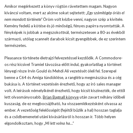
Amikor megérkezett a könyv rögtön rávetettem magam. Nagyon
kíváncsi voltam, mert az alcíme sokat sejtetett:
„Egy számítógép óriás el
nem mondott története”
Öröm volt kézbe venni, nagyon szép a kivitele.
Kemény fedelű a kötése és jó minőségű, fényes papírra nyomtatták. A
fényképek is jobbak a megszokottnál, természetesen a 80-as évekből
származó, utólag scannelt darabok kicsit gyengébbek, de ez szerintem
természetes.
Pleasance története életrajzi felvezetéssel kezdődik. A Commodore-
os rész kicsivel Tramiel távozása előtt indul, gyakorlatilag a történet
lényegi része Irvin Gould és Mehdi Ali vezetését öleli fel. Szerepel
benne a C64 és Amiga tündöklése, a ranglétra megmászása és a cég
bukása is. A történet vezetésén érezhető, hogy az író sales manager
volt. A leírások némelyikénél érezhető, hogy kicsit kiszínezték, de ettől
lett olvasmányosabb.
Brian Bagnall könyve
után zavart néhány időbeli
kuszaság, de ez megbocsájtható, ha visszaemlékezésként olvassa az
ember. A vezetőség felelősségét (fejétől bűzlik a hal) hosszan taglalja
és a csődbemenetel utáni kivásárlásról is hosszan ír. Több helyen
elgondolkoztam, hogy
„Mi lett volna ha…”