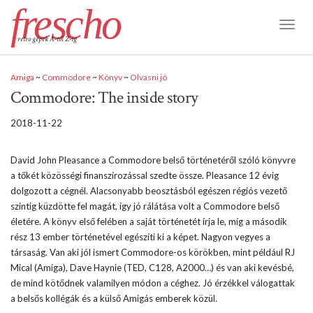
frescho
Toggl
retro gépek A-tól Z-ig
Naviga
Amiga
~
Commodore
~
Könyv
~
Olvasni jó
Commodore: The inside story
2018-11-22
David John Pleasance a Commodore belső történetéről szóló könyvre
a tőkét közösségi finanszírozással szedte össze. Pleasance 12 évig
dolgozott a cégnél. Alacsonyabb beosztásból egészen régiós vezető
szintig küzdötte fel magát, így jó rálátása volt a Commodore belső
életére. A könyv első felében a saját történetét írja le, míg a második
rész 13 ember történetével egészíti ki a képet. Nagyon vegyes a
társaság. Van aki jól ismert Commodore-os körökben, mint például RJ
Mical (Amiga), Dave Haynie (TED, C128, A2000…) és van aki kevésbé,
de mind kötődnek valamilyen módon a céghez. Jó érzékkel válogattak
a belsős kollégák és a külső Amigás emberek közül.