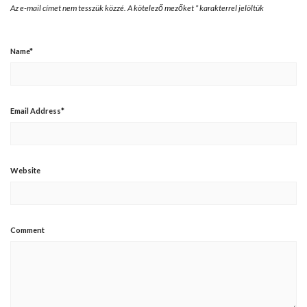
Az e-mail címet nem tesszük közzé.
A kötelező mezőket
*
karakterrel jelöltük
Name
*
Email Address
*
Website
Comment